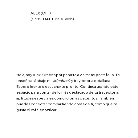
ÁLEX (OFF)
(al VISITANTE de su web)
Hola, soy Álex. Gracias por pasarte a visitar mi portafolio. Te
enseño acá abajo mi
videobook
y trayectoria detallada.
Espero leerte o escucharte pronto. Continúa usando este
espacio para contar de lo más destacado de tu trayectoria,
aptitudes especiales como idiomas o acentos. También
puedes conectar compartiendo cosas de ti, como que te
gusta el café sin azúcar.